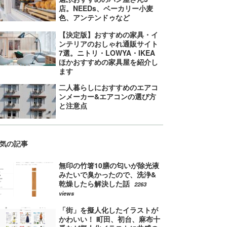
店。NEEDs、ベーカリー小麦
色、アンテンドゥなど
【決定版】おすすめの家具・イ
ンテリアのおしゃれ通販サイト
7選。ニトリ・LOWYA・IKEA
ほかおすすめの家具屋を紹介し
ます
二人暮らしにおすすめのエアコ
ンメーカー&エアコンの選び方
と注意点
気の記事
無印の竹箸10膳の匂いが除光液
みたいで臭かったので、洗浄&
乾燥したら解決した話
2263
views
「街」を擬人化したイラストが
かわいい！ 町田、初台、麻布十