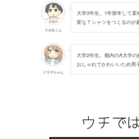
大学3年生。1年留年して某
変なＴシャツをつくるのが
ラボ太くん
大学2年生。都内のA大学
おしゃれでかわいいため男
クラ子ちゃん