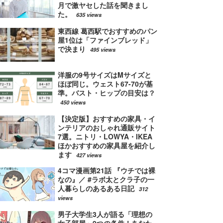
月で激ヤセした話を聞きまし
た。
635 views
東西線 葛西駅でおすすめのパン
屋1位は「ファインブレッド」
で決まり
495 views
洋服の9号サイズはMサイズと
ほぼ同じ。ウェスト67-70が基
準。バスト・ヒップの目安は？
450 views
【決定版】おすすめの家具・イ
ンテリアのおしゃれ通販サイト
7選。ニトリ・LOWYA・IKEA
ほかおすすめの家具屋を紹介し
ます
427 views
4コマ漫画第21話 『ウチでは裸
なの』／ #ラボ太とクラ子の一
人暮らしのあるある日記
312
views
男子大学生3人が語る「理想の