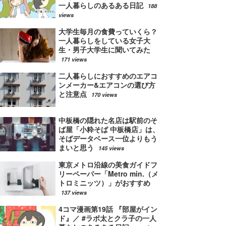
一人暮らしのあるある日記
188
views
大学生毎月の食費っていくら？
一人暮らしをしている女子大
生・男子大学生に聞いてみた
171 views
二人暮らしにおすすめのエアコ
ンメーカー&エアコンの選び方
と注意点
170 views
中板橋の隠れた名店は駅前のそ
ば屋「小粋そば 中板橋店」は、
そばデータベース一位よりもう
まいと思う
145 views
東京メトロ沿線の美食ガイドフ
リーペーパー「Metro min.（メ
トロミニッツ）」がおすすめ
137 views
4コマ漫画第19話 『部屋がイン
ド』／ #ラボ太とクラ子の一人