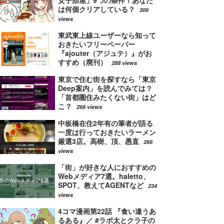
女子部屋」9つの条件！あなた
は何個クリアしている？
306
views
東武東上線ユーザーなら知って
おきたいフリーペーパー
『ajouter（アジュテ）』がお
すすめ（廃刊）
288 views
東京で住む街を探すなら「東京
Deep案内」を読んでみては？
「首都圏住みたくない街」はど
こ？
266 views
中板橋在住2年有の筆者が語る
一度は行っておきたいラーメン
厳選3店。高樹、頂、愚直
266
views
「街」が好きな人におすすめの
Webメディア7選。haletto、
SPOT、教えてAGENTなど
234
views
4コマ漫画第22話 『食い違うあ
るある』／ #ラボ太とクラ子の