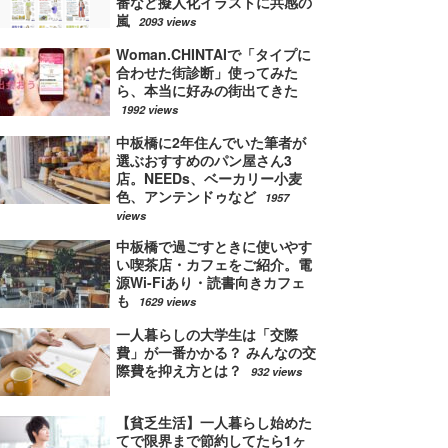
番など擬人化イラストに共感の
嵐
2093 views
Woman.CHINTAIで「タイプに
合わせた街診断」使ってみた
ら、本当に好みの街出てきた
1992 views
中板橋に2年住んでいた筆者が
選ぶおすすめのパン屋さん3
店。NEEDs、ベーカリー小麦
色、アンテンドゥなど
1957
views
中板橋で過ごすときに使いやす
い喫茶店・カフェをご紹介。電
源Wi-Fiあり・読書向きカフェ
も
1629 views
一人暮らしの大学生は「交際
費」が一番かかる？ みんなの交
際費を抑え方とは？
932 views
【貧乏生活】一人暮らし始めた
てで限界まで節約してたら1ヶ