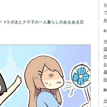
』／ #ラボ太とクラ子の一人暮らしのあるある日
お
サ
。
街