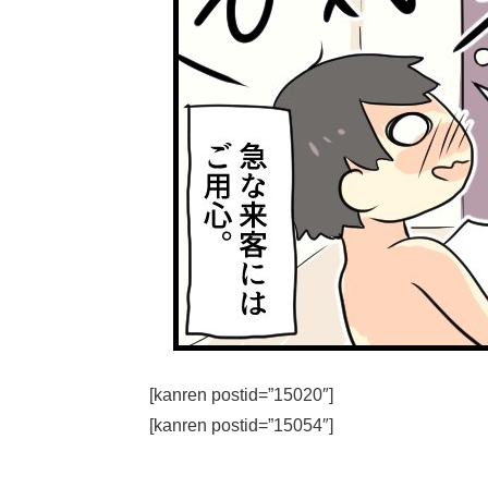
[kanren postid=”15020″]
[kanren postid=”15054″]