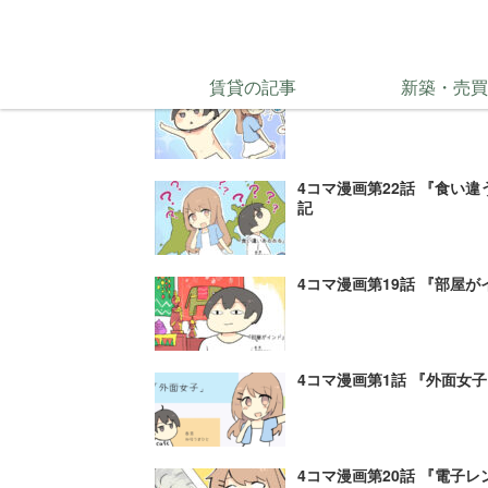
同じカ
賃貸の記事
新築・売買
4コマ漫画第21話 『ウチ
4コマ漫画第22話 『食い
記
4コマ漫画第19話 『部屋
4コマ漫画第1話 『外面女
4コマ漫画第20話 『電子