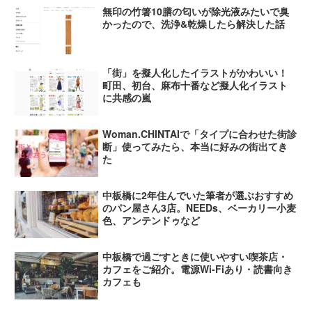
無印の竹箸10膳の匂いが除光液みたいで臭
かったので、洗浄&乾燥したら解決した話
「街」を擬人化したイラストがかわいい！
町田、初台、麻布十番など擬人化イラスト
に共感の嵐
Woman.CHINTAIで「タイプに合わせた街診
断」使ってみたら、本当に好みの街出てき
た
中板橋に2年住んでいた筆者が選ぶおすすめ
のパン屋さん3店。NEEDs、ベーカリー小麦
色、アンテンドゥなど
中板橋で過ごすときに使いやすい喫茶店・
カフェをご紹介。電源Wi-Fiあり・読書向き
カフェも