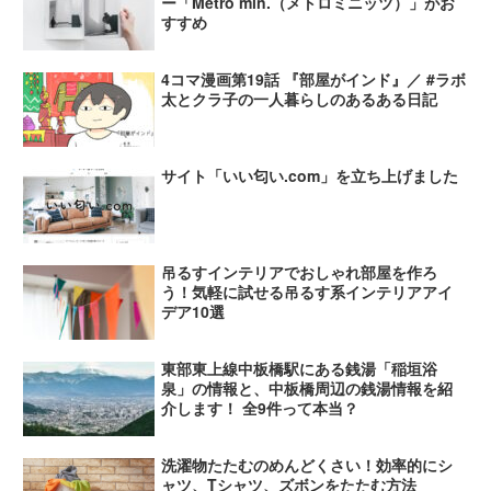
ー「Metro min.（メトロミニッツ）」がお
すすめ
4コマ漫画第19話 『部屋がインド』／ #ラボ
太とクラ子の一人暮らしのあるある日記
サイト「いい匂い.com」を立ち上げました
吊るすインテリアでおしゃれ部屋を作ろ
う！気軽に試せる吊るす系インテリアアイ
デア10選
東部東上線中板橋駅にある銭湯「稲垣浴
泉」の情報と、中板橋周辺の銭湯情報を紹
介します！ 全9件って本当？
洗濯物たたむのめんどくさい！効率的にシ
ャツ、Tシャツ、ズボンをたたむ方法