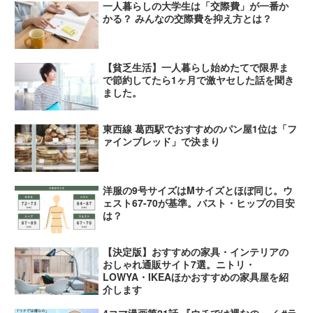
一人暮らしの大学生は「交際費」が一番か
かる？ みんなの交際費を抑え方とは？
【貧乏生活】一人暮らし始めたてで限界ま
で節約してたら1ヶ月で激ヤセした話を聞き
ました。
東西線 葛西駅でおすすめのパン屋1位は「フ
ァインブレッド」で決まり
洋服の9号サイズはMサイズとほぼ同じ。ウ
ェスト67-70が基準。バスト・ヒップの目安
は？
【決定版】おすすめの家具・インテリアの
おしゃれ通販サイト7選。ニトリ・
LOWYA・IKEAほかおすすめの家具屋を紹
介します