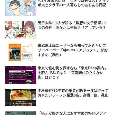
4コマ漫画第21話 『ウチでは裸なの』／ #ラ
ボ太とクラ子の一人暮らしのあるある日記
男子大学生3人が語る「理想の女子部屋」9
つの条件！あなたは何個クリアしている？
東武東上線ユーザーなら知っておきたいフ
リーペーパー『ajouter（アジュテ）』がお
すすめ（廃刊）
東京で住む街を探すなら「東京Deep案内」
を読んでみては？ 「首都圏住みたくない
街」はどこ？
中板橋在住2年有の筆者が語る一度は行って
おきたいラーメン厳選3店。高樹、頂、愚直
「街」が好きな人におすすめのWebメディ