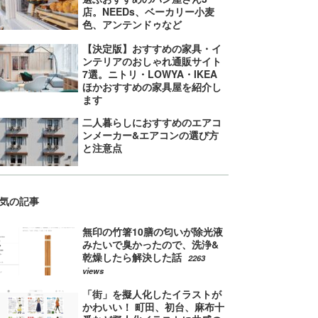
店。NEEDs、ベーカリー小麦
色、アンテンドゥなど
【決定版】おすすめの家具・イ
ンテリアのおしゃれ通販サイト
7選。ニトリ・LOWYA・IKEA
ほかおすすめの家具屋を紹介し
ます
二人暮らしにおすすめのエアコ
ンメーカー&エアコンの選び方
と注意点
気の記事
無印の竹箸10膳の匂いが除光液
みたいで臭かったので、洗浄&
乾燥したら解決した話
2263
views
「街」を擬人化したイラストが
かわいい！ 町田、初台、麻布十