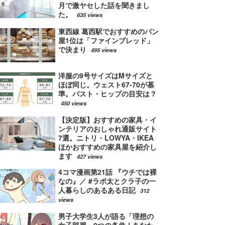
月で激ヤセした話を聞きまし
た。
635 views
東西線 葛西駅でおすすめのパン
屋1位は「ファインブレッド」
で決まり
495 views
洋服の9号サイズはMサイズと
ほぼ同じ。ウェスト67-70が基
準。バスト・ヒップの目安は？
450 views
【決定版】おすすめの家具・イ
ンテリアのおしゃれ通販サイト
7選。ニトリ・LOWYA・IKEA
ほかおすすめの家具屋を紹介し
ます
427 views
4コマ漫画第21話 『ウチでは裸
なの』／ #ラボ太とクラ子の一
人暮らしのあるある日記
312
views
男子大学生3人が語る「理想の
女子部屋」9つの条件！あなた