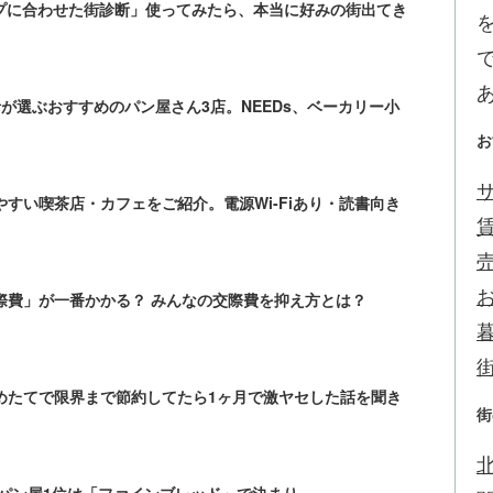
「タイプに合わせた街診断」使ってみたら、本当に好みの街出てき
が選ぶおすすめのパン屋さん3店。NEEDs、ベーカリー小
お
サ
すい喫茶店・カフェをご紹介。電源Wi-Fiあり・読書向き
際費」が一番かかる？ みんなの交際費を抑え方とは？
めたてで限界まで節約してたら1ヶ月で激ヤセした話を聞き
街
のパン屋1位は「ファインブレッド」で決まり