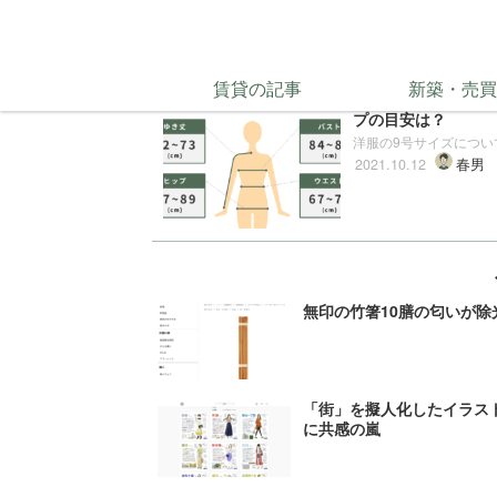
洋服のサイズの記事一覧
賃貸の記事
新築・売買
洋服の9号サイズはM
プの目安は？
洋服の9号サイズについて
2021.10.12
春男
無印の竹箸10膳の匂いが
「街」を擬人化したイラス
に共感の嵐