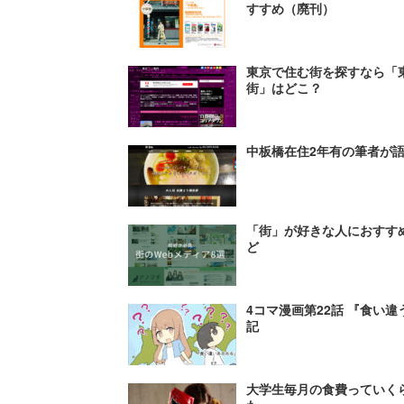
すすめ（廃刊）
東京で住む街を探すなら「東
街」はどこ？
中板橋在住2年有の筆者が
「街」が好きな人におすすめのW
ど
4コマ漫画第22話 『食い
記
大学生毎月の食費っていく