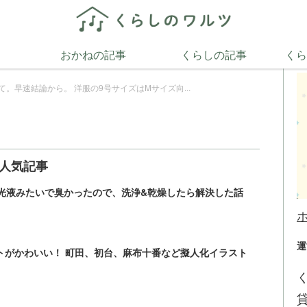
ホ
おかねの記事
くらしの記事
くら
サイズとほぼ同じ。ウェスト67-70が基準。バスト・ヒッ
。早速結論から。 洋服の9号サイズはMサイズ向...
人気記事
除光液みたいで臭かったので、洗浄&乾燥したら解決した話
運
トがかわいい！ 町田、初台、麻布十番など擬人化イラスト