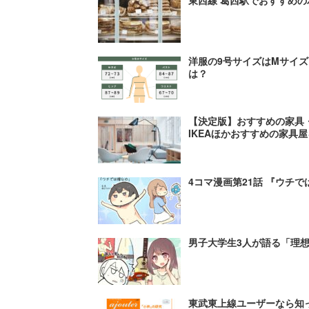
洋服の9号サイズはMサイズ
は？
【決定版】おすすめの家具・
IKEAほかおすすめの家具
4コマ漫画第21話 『ウチ
男子大学生3人が語る「理
東武東上線ユーザーなら知っ