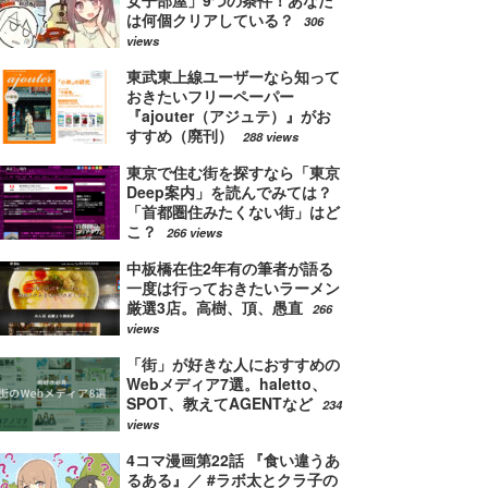
は何個クリアしている？
306
views
東武東上線ユーザーなら知って
おきたいフリーペーパー
『ajouter（アジュテ）』がお
すすめ（廃刊）
288 views
東京で住む街を探すなら「東京
Deep案内」を読んでみては？
「首都圏住みたくない街」はど
こ？
266 views
中板橋在住2年有の筆者が語る
一度は行っておきたいラーメン
厳選3店。高樹、頂、愚直
266
views
「街」が好きな人におすすめの
Webメディア7選。haletto、
SPOT、教えてAGENTなど
234
views
4コマ漫画第22話 『食い違うあ
るある』／ #ラボ太とクラ子の