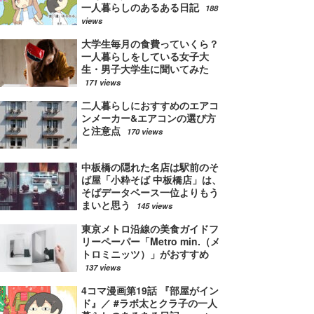
一人暮らしのあるある日記
188
views
大学生毎月の食費っていくら？
一人暮らしをしている女子大
生・男子大学生に聞いてみた
171 views
二人暮らしにおすすめのエアコ
ンメーカー&エアコンの選び方
と注意点
170 views
中板橋の隠れた名店は駅前のそ
ば屋「小粋そば 中板橋店」は、
そばデータベース一位よりもう
まいと思う
145 views
東京メトロ沿線の美食ガイドフ
リーペーパー「Metro min.（メ
トロミニッツ）」がおすすめ
137 views
4コマ漫画第19話 『部屋がイン
ド』／ #ラボ太とクラ子の一人