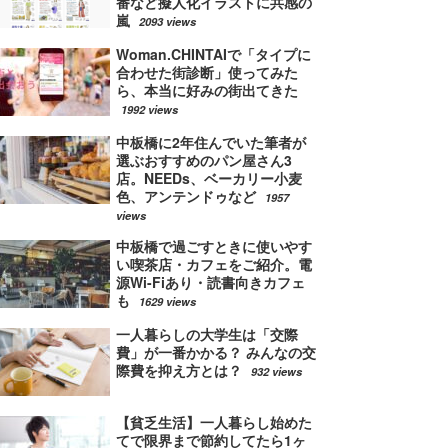
番など擬人化イラストに共感の
嵐
2093 views
Woman.CHINTAIで「タイプに
合わせた街診断」使ってみた
ら、本当に好みの街出てきた
1992 views
中板橋に2年住んでいた筆者が
選ぶおすすめのパン屋さん3
店。NEEDs、ベーカリー小麦
色、アンテンドゥなど
1957
views
中板橋で過ごすときに使いやす
い喫茶店・カフェをご紹介。電
源Wi-Fiあり・読書向きカフェ
も
1629 views
一人暮らしの大学生は「交際
費」が一番かかる？ みんなの交
際費を抑え方とは？
932 views
【貧乏生活】一人暮らし始めた
てで限界まで節約してたら1ヶ