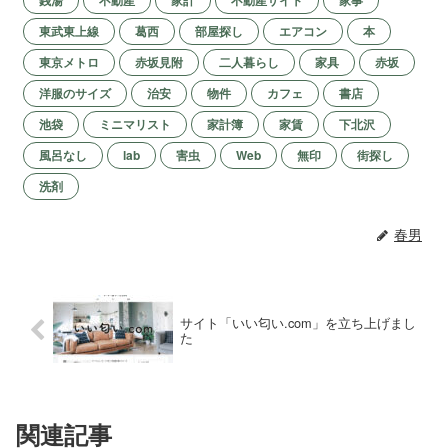
銭湯
不動産
家計
不動産サイト
家事
東武東上線
葛西
部屋探し
エアコン
本
東京メトロ
赤坂見附
二人暮らし
家具
赤坂
洋服のサイズ
治安
物件
カフェ
書店
池袋
ミニマリスト
家計簿
家賃
下北沢
風呂なし
lab
害虫
Web
無印
街探し
洗剤
春男
サイト「いい匂い.com」を立ち上げまし
た
関連記事